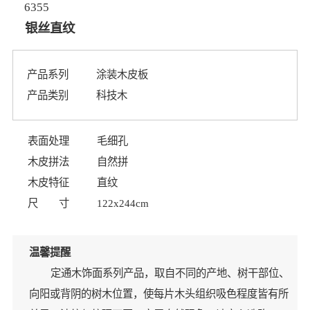
6355
银丝直纹
产品系列
涂装木皮板
产品类别
科技木
表面处理
毛细孔
木皮拼法
自然拼
木皮特征
直纹
尺 寸
122x244cm
温馨提醒
定通木饰面系列产品，取自不同的产地、树干部位、
向阳或背阴的树木位置，使每片木头组织吸色程度皆有所