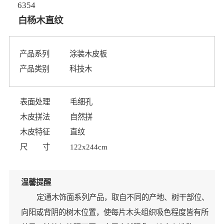
6354
白杨木直纹
产品系列
涂装木皮板
产品类别
科技木
表面处理
毛细孔
木皮拼法
自然拼
木皮特征
直纹
尺 寸
122x244cm
温馨提醒
定通木饰面系列产品，取自不同的产地、树干部位、
向阳或背阴的树木位置，使每片木头组织吸色程度皆有所