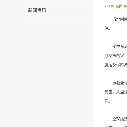
≡ 栏目: 新闻动态
新闻资讯
当地时间2
荡。
受中东局势
月交货的WT
航运及保险
承载全球约
警告，大型油
输。
全球航运企