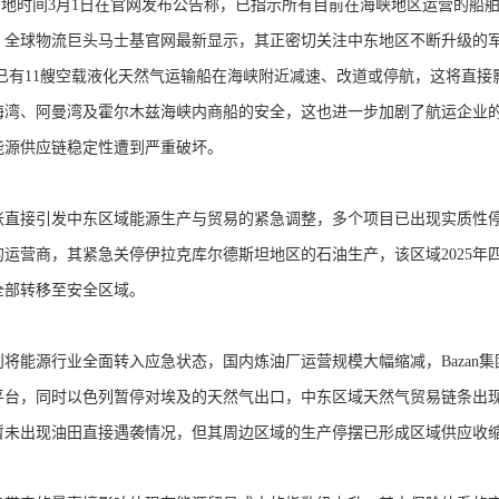
)当地时间3月1日在官网发布公告称，已指示所有目前在海峡地区运营的
。全球物流巨头马士基官网最新显示，其正密切关注中东地区不断升级的
据，已有11艘空载液化天然气运输船在海峡附近减速、改道或停航，这将
海湾、阿曼湾及霍尔木兹海峡内商船的安全，这也进一步加剧了航运企业
能源供应链稳定性遭到严重破坏。
接引发中东区域能源生产与贸易的紧急调整，多个项目已出现实质性停摆
运营商，其紧急关停伊拉克库尔德斯坦地区的石油生产，该区域2025年四季度日均
全部转移至安全区域。
能源行业全面转入应急状态，国内炼油厂运营规模大幅缩减，Bazan集
台，同时以色列暂停对埃及的天然气出口，中东区域天然气贸易链条出现断
暂未出现油田直接遇袭情况，但其周边区域的生产停摆已形成区域供应收