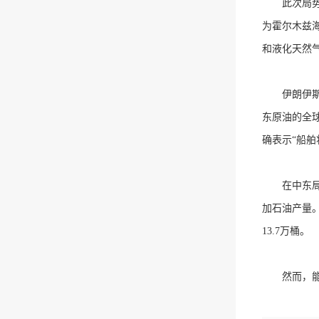
此次局势带
为霍尔木兹
和液化天然
伊朗伊斯兰
东原油的全球
确表示“船
在中东局势
加石油产量。
13.7万桶。
然而，能源