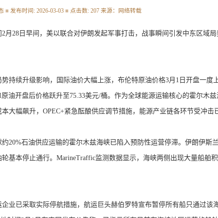
 ≡ 发布时间: 2026-03-03 ≡ 点击数: 207 来源：网络转载
月28日早间，美以联合对伊朗发起军事打击，战事瞬间引发中东区域局
持续升级影响，国际油价大幅上涨，布伦特原油价格3月1日开盘一度上涨
I原油开盘后价格跃升至75.33美元/桶。作为全球能源运输核心的霍尔
成本大幅飙升，OPEC+紧急酝酿供应调节措施，能源产业链各环节受冲击
20%石油供应运输的霍尔木兹海峡已陷入预防性运营停滞。伊朗伊斯兰
轮基本停止通行。MarineTraffic监测数据显示，海峡两侧出现大量
业已采取实际停航措施，航运巨头赫伯罗特宣布暂停所有船只通过该海