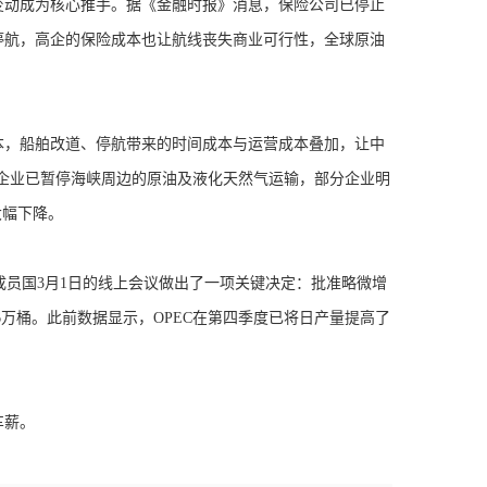
动成为核心推手。据《金融时报》消息，保险公司已停止
停航，高企的保险成本也让航线丧失商业可行性，全球原油
，船舶改道、停航带来的时间成本与运营成本叠加，让中
贸易企业已暂停海峡周边的原油及液化天然气运输，部分企业明
大幅下降。
员国3月1日的线上会议做出了一项关键决定：批准略微增
6万桶。此前数据显示，OPEC在第四季度已将日产量提高了
车薪。