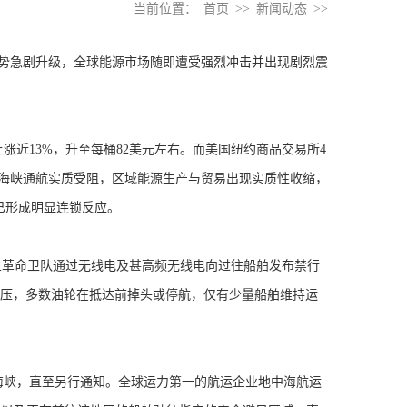
当前位置：
首页
>>
新闻动态
>>
势急剧升级，全球能源市场随即遭受强烈冲击并出现剧烈震
近13%，升至每桶82美元左右。而美国纽约商品交易所4
木兹海峡通航实质受阻，区域能源生产与贸易出现实质性收缩，
已形成明显连锁反应。
革命卫队通过无线电及甚高频无线电向过往船舶发布禁行
船舶积压，多数油轮在抵达前掉头或停航，仅有少量船舶维持运
峡，直至另行通知。全球运力第一的航运企业地中海航运