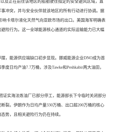
船舶以及正在前往该地区的船舶驶往指定的安全避风区域，直
军事冲突，并与安全伙伴就该地区的所有行动进行协调。据
直接影响卡塔尔液化天然气向亚欧市场的出口。美国海军明确表
的避险行为。这一全球能源核心通道的实际运输能力已大幅
，能源供应端缺口初步显现。挪威能源企业DNO成为首
产油7.7万桶，涉及Tawke和Peshkabir两大油田，
团证实海法炼油厂已部分停工，能源部长下令临时关闭部分
裂。伊朗作为日均产量330万桶、出口超200万桶的核心
缩态势，且相关避险行为仍在持续。