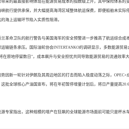
来的最直接影响体现在能源贸易成本的指数级上升，其中保险体系的变
海峡航行提供承保，并大幅提高海湾区域整体航运保费，即便船舶未实际
气的海上运输环节陷入实质性阻滞。
革命卫队的航行警告与美国海军的安全预警进一步推高了航运综合成本
运输链条承压。国际油轮协会INTERTANKO的调研显示，多数能源
舶将在原地停留数日”，成本飙升与安全担忧共同导致能源贸易的流通效率
因新一轮针对伊朗及其周边地区的打击而陷入极度动荡之际，OPEC+成
这批全球核心产油国宣布，将在年初暂停增量计划后，将日产量提高20.
专家指出，这种规模的增产在狂飙的全球能源市场面前可能只是杯水