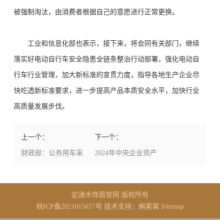
被强制淘汰，由消费者根据自己的意愿进行正常更换。
工业和信息化部也表示，接下来，将会同有关部门，继续
落实好电动自行车安全隐患全链条整治行动部署，强化电动自
行车行业管理，加大新标准的宣贯力度，指导各地生产企业尽
快吃透新标准要求，进一步提高产品本质安全水平，加快行业
高质量发展步伐。
上一个：
下一个：
财政部：公务用车采
2024年中央企业资产
购中新能源汽车占比
总额突破90万亿元
不低于30%
定通木饰面官网
版权所有
皖ICP备2021015657号
技术支持：蝌索窝
Sitemap